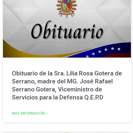
a
a
g
g
e
e
Obituario de la Sra. Lilia Rosa Gotera de
Serrano, madre del MG. José Rafael
Serrano Gotera, Viceministro de
Servicios para la Defensa Q.E.P.D
MÁS INFORMACIÓN »