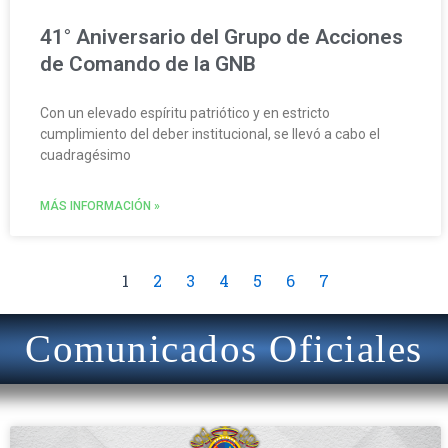
41° Aniversario del Grupo de Acciones
de Comando de la GNB
Con un elevado espíritu patriótico y en estricto
cumplimiento del deber institucional, se llevó a cabo el
cuadragésimo
MÁS INFORMACIÓN »
1
2
3
4
5
6
7
Comunicados Oficiales
P
P