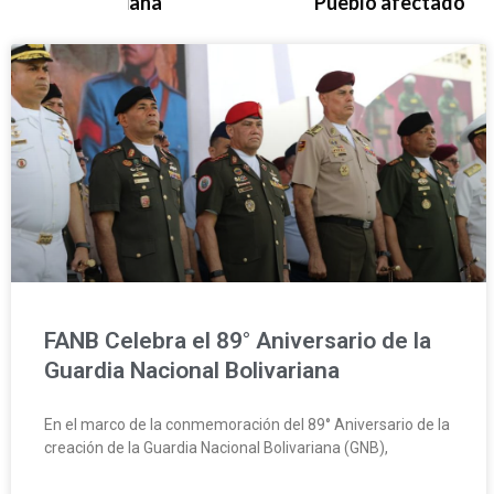
ariana
Pueblo afectado
P
P
P
P
P
P
P
a
a
a
a
a
a
a
g
g
g
g
g
g
g
e
e
e
e
e
e
e
FANB Celebra el 89° Aniversario de la
Guardia Nacional Bolivariana
En el marco de la conmemoración del 89° Aniversario de la
creación de la Guardia Nacional Bolivariana (GNB),