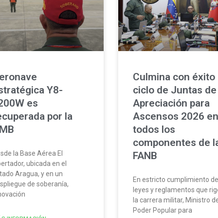
e
e
e
e
e
e
e
eronave
Culmina con éxito
stratégica Y8-
ciclo de Juntas de
200W es
Apreciación para
ecuperada por la
Ascensos 2026 e
MB
todos los
componentes de l
sde la Base Aérea El
FANB
bertador, ubicada en el
tado Aragua, y en un
En estricto cumplimiento de
spliegue de soberanía,
leyes y reglamentos que ri
novación
la carrera militar, Ministro d
Poder Popular para