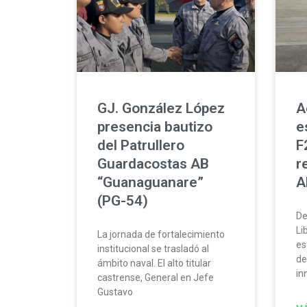
GJ. González López
A
presencia bautizo
e
del Patrullero
F
Guardacostas AB
r
“Guanaguanare”
A
(PG-54)
De
Li
La jornada de fortalecimiento
es
institucional se trasladó al
de
ámbito naval. El alto titular
in
castrense, General en Jefe
Gustavo