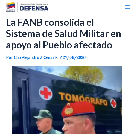
Ma
Ir
Navegación
al
de
Me
contenido
entradas
La FANB consolida el
Sistema de Salud Militar en
apoyo al Pueblo afectado
Por
Cap Alejandro J. Cesar R.
/
27/06/2026