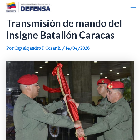
Ma
Ir
Navegación
al
de
Me
contenido
entradas
Transmisión de mando del
insigne Batallón Caracas
Por
Cap Alejandro J. Cesar R.
/
14/04/2026